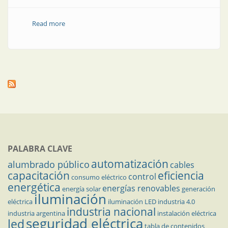
Read more
about Incidencia del flicker en el ser humano
PALABRA CLAVE
automatización
alumbrado público
cables
capacitación
eficiencia
control
consumo eléctrico
energética
energías renovables
energía solar
generación
iluminación
eléctrica
iluminación LED
industria 4.0
industria nacional
industria argentina
instalación eléctrica
seguridad eléctrica
led
tabla de contenidos