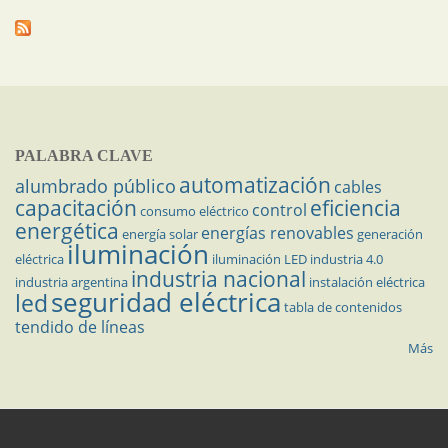
PALABRA CLAVE
automatización
alumbrado público
cables
capacitación
eficiencia
control
consumo eléctrico
energética
energías renovables
energía solar
generación
iluminación
eléctrica
iluminación LED
industria 4.0
industria nacional
industria argentina
instalación eléctrica
seguridad eléctrica
led
tabla de contenidos
tendido de líneas
Más