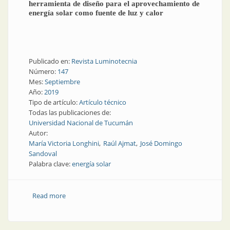
herramienta de diseño para el aprovechamiento de
energía solar como fuente de luz y calor
Publicado en:
Revista Luminotecnia
Número:
147
Mes:
Septiembre
Año:
2019
Tipo de artículo:
Artículo técnico
Todas las publicaciones de:
Universidad Nacional de Tucumán
Autor:
María Victoria Longhini
Raúl Ajmat
José Domingo
Sandoval
Palabra clave:
energía solar
Read more
about Energía solar | La simulación urbana como
herramienta de diseño para el aprovechamiento de
energía solar como fuente de luz y calor