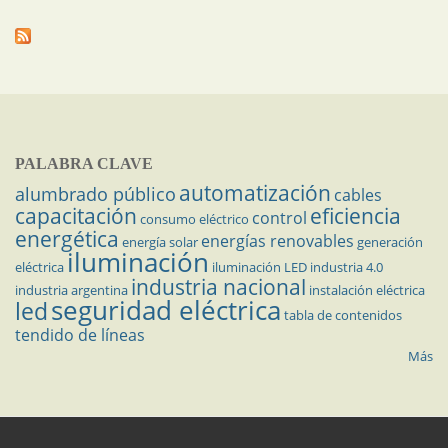
PALABRA CLAVE
automatización
alumbrado público
cables
capacitación
eficiencia
control
consumo eléctrico
energética
energías renovables
energía solar
generación
iluminación
eléctrica
iluminación LED
industria 4.0
industria nacional
industria argentina
instalación eléctrica
seguridad eléctrica
led
tabla de contenidos
tendido de líneas
Más