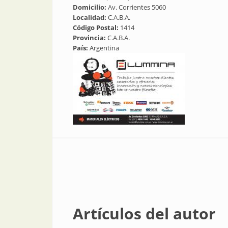
Domicilio:
Av. Corrientes 5060
Localidad:
C.A.B.A.
Código Postal:
1414
Provincia:
C.A.B.A.
País:
Argentina
Artículos del autor