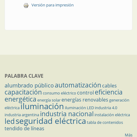
Versión para impresión
PALABRA CLAVE
automatización
alumbrado público
cables
capacitación
eficiencia
control
consumo eléctrico
energética
energías renovables
energía solar
generación
iluminación
eléctrica
iluminación LED
industria 4.0
industria nacional
industria argentina
instalación eléctrica
seguridad eléctrica
led
tabla de contenidos
tendido de líneas
Más