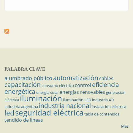
exteriores
PALABRA CLAVE
automatización
alumbrado público
cables
capacitación
eficiencia
control
consumo eléctrico
energética
energías renovables
energía solar
generación
iluminación
eléctrica
iluminación LED
industria 4.0
industria nacional
industria argentina
instalación eléctrica
seguridad eléctrica
led
tabla de contenidos
tendido de líneas
Más