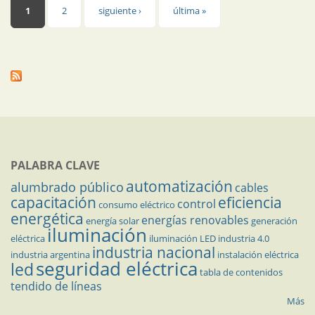
Páginas
1
2
siguiente ›
última »
PALABRA CLAVE
automatización
alumbrado público
cables
capacitación
eficiencia
control
consumo eléctrico
energética
energías renovables
energía solar
generación
iluminación
eléctrica
iluminación LED
industria 4.0
industria nacional
industria argentina
instalación eléctrica
seguridad eléctrica
led
tabla de contenidos
tendido de líneas
Más