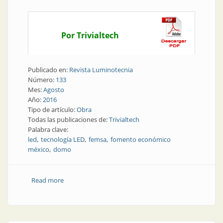
Por Trivialtech
Publicado en:
Revista Luminotecnia
Número:
133
Mes:
Agosto
Año:
2016
Tipo de artículo:
Obra
Todas las publicaciones de:
Trivialtech
Palabra clave:
led
tecnología LED
femsa
fomento económico
méxico
domo
Read more
about Obra | FEMSA, una mejora constante en la
calidad