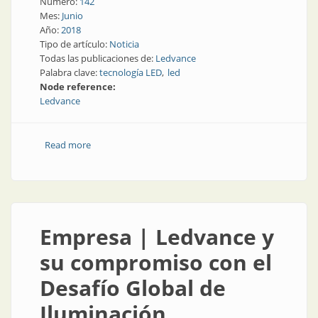
Número:
142
Mes:
Junio
Año:
2018
Tipo de artículo:
Noticia
Todas las publicaciones de:
Ledvance
Palabra clave:
tecnología LED
led
Node reference:
Ledvance
Read more
about Noticia | ¿Qué sabemos realmente acerca de la
luz?
Empresa | Ledvance y
su compromiso con el
Desafío Global de
Iluminación