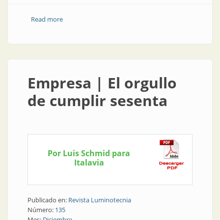
Read more
about Obra | Buenos Aires late en el Obelisco
Empresa | El orgullo
de cumplir sesenta
Por Luis Schmid para
Italavia
Publicado en:
Revista Luminotecnia
Número:
135
Mes:
Diciembre