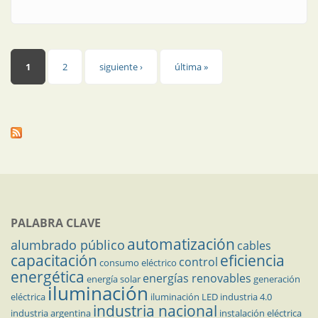
Páginas
1
2
siguiente ›
última »
PALABRA CLAVE
automatización
alumbrado público
cables
capacitación
eficiencia
control
consumo eléctrico
energética
energías renovables
energía solar
generación
iluminación
eléctrica
iluminación LED
industria 4.0
industria nacional
industria argentina
instalación eléctrica