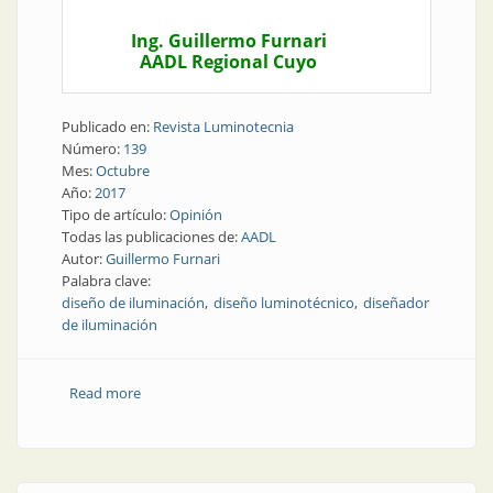
Ing. Guillermo Furnari
AADL Regional Cuyo
Publicado en:
Revista Luminotecnia
Número:
139
Mes:
Octubre
Año:
2017
Tipo de artículo:
Opinión
Todas las publicaciones de:
AADL
Autor:
Guillermo Furnari
Palabra clave:
diseño de iluminación
diseño luminotécnico
diseñador
de iluminación
Read more
about Opinión | ¿Por qué contratar a un diseñador
de iluminación?