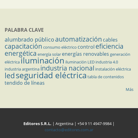
PALABRA CLAVE
automatización
alumbrado público
cables
capacitación
eficiencia
control
consumo eléctrico
energética
energías renovables
energía solar
generación
iluminación
eléctrica
iluminación LED
industria 4.0
industria nacional
industria argentina
instalación eléctrica
seguridad eléctrica
led
tabla de contenidos
tendido de líneas
Más
Editores S.R.L.
| Argentina | +54 9 11 4947-9984 |
contacto@editores.com.ar