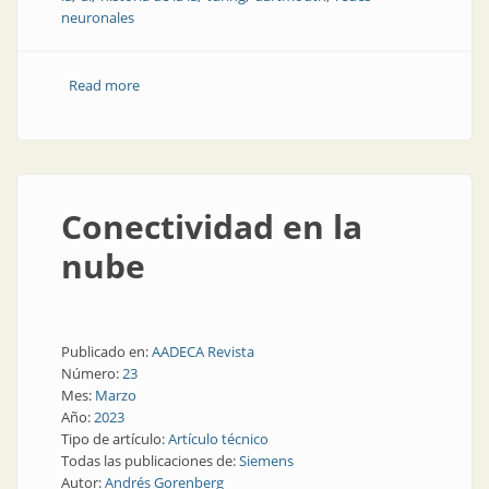
neuronales
Read more
about El árbol genealógico de la IA: los antecedentes
de ChatGPT
Conectividad en la
nube
Publicado en:
AADECA Revista
Número:
23
Mes:
Marzo
Año:
2023
Tipo de artículo:
Artículo técnico
Todas las publicaciones de:
Siemens
Autor:
Andrés Gorenberg