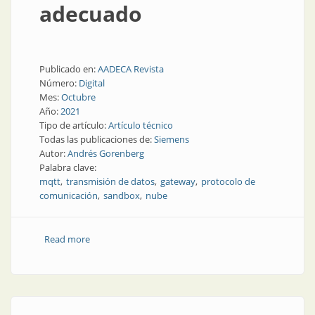
adecuado
Publicado en:
AADECA Revista
Número:
Digital
Mes:
Octubre
Año:
2021
Tipo de artículo:
Artículo técnico
Todas las publicaciones de:
Siemens
Autor:
Andrés Gorenberg
Palabra clave:
mqtt
transmisión de datos
gateway
protocolo de
comunicación
sandbox
nube
Read more
about Selección del gateway industrial IoT adecuado