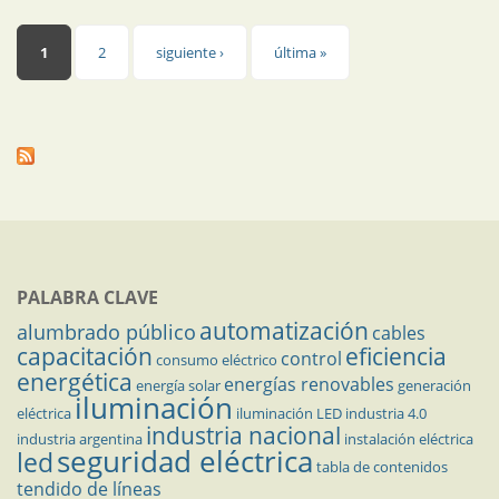
Páginas
1
2
siguiente ›
última »
PALABRA CLAVE
automatización
alumbrado público
cables
capacitación
eficiencia
control
consumo eléctrico
energética
energías renovables
energía solar
generación
iluminación
eléctrica
iluminación LED
industria 4.0
industria nacional
industria argentina
instalación eléctrica
seguridad eléctrica
led
tabla de contenidos
tendido de líneas