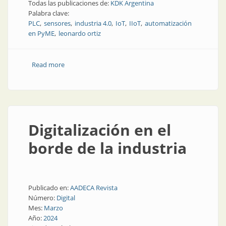
Todas las publicaciones de:
KDK Argentina
Palabra clave:
PLC
sensores
industria 4.0
IoT
IIoT
automatización
en PyME
leonardo ortiz
Read more
about Industria 4.0 en Argentina: cinco áreas clave
para avanzar con impacto real
Digitalización en el
borde de la industria
Publicado en:
AADECA Revista
Número:
Digital
Mes:
Marzo
Año:
2024