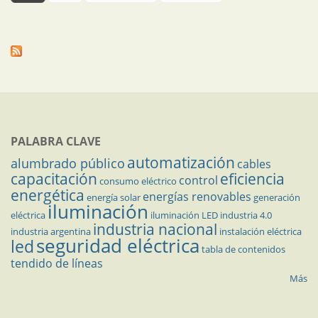
PALABRA CLAVE
automatización
alumbrado público
cables
capacitación
eficiencia
control
consumo eléctrico
energética
energías renovables
energía solar
generación
iluminación
eléctrica
iluminación LED
industria 4.0
industria nacional
industria argentina
instalación eléctrica
seguridad eléctrica
led
tabla de contenidos
tendido de líneas
Más