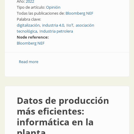
Año:
2022
Tipo de artículo:
Opinión
Todas las publicaciones de:
Bloomberg NEF
Palabra clave:
digitalización
industria 4.0
IIoT
asociación
tecnológica
Industria petrolera
Node reference:
Bloomberg NEF
Read more
about ¿Será la digitalización la mayor ventaja
competitiva para las petroleras?
Datos de producción
más eficientes:
informática en la
planta