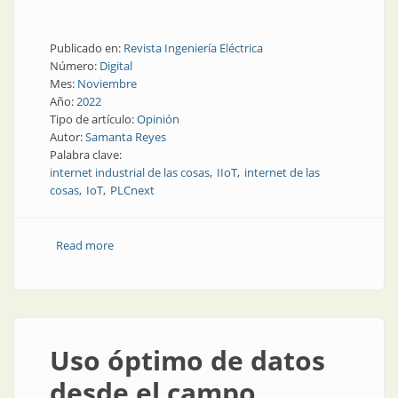
Publicado en:
Revista Ingeniería Eléctrica
Número:
Digital
Mes:
Noviembre
Año:
2022
Tipo de artículo:
Opinión
Autor:
Samanta Reyes
Palabra clave:
internet industrial de las cosas
IIoT
internet de las
cosas
IoT
PLCnext
Read more
about Tu equipamiento tiene un montón para
decirte, si tenés forma de escucharlo
Uso óptimo de datos
desde el campo