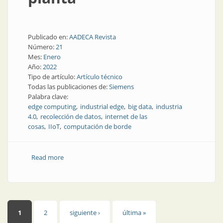
Publicado en:
AADECA Revista
Número:
21
Mes:
Enero
Año:
2022
Tipo de artículo:
Artículo técnico
Todas las publicaciones de:
Siemens
Palabra clave:
edge computing
industrial edge
big data
industria
4.0
recolección de datos
internet de las
cosas
IIoT
computación de borde
Read more
about Datos de producción más eficientes:
informática en la planta
Páginas
1
2
siguiente ›
última »