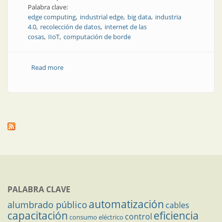
Palabra clave:
edge computing
industrial edge
big data
industria
4.0
recolección de datos
internet de las
cosas
IIoT
computación de borde
Read more
about Datos de producción más eficientes:
informática en la planta
PALABRA CLAVE
automatización
alumbrado público
cables
capacitación
eficiencia
control
consumo eléctrico