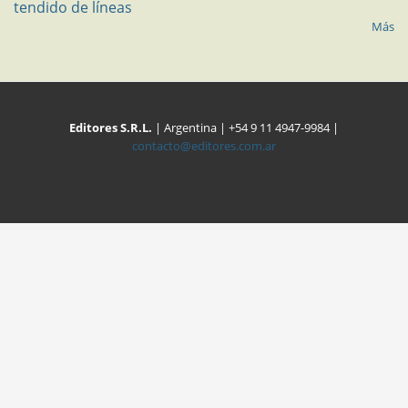
tendido de líneas
Más
Editores S.R.L.
| Argentina | +54 9 11 4947-9984 |
contacto@editores.com.ar