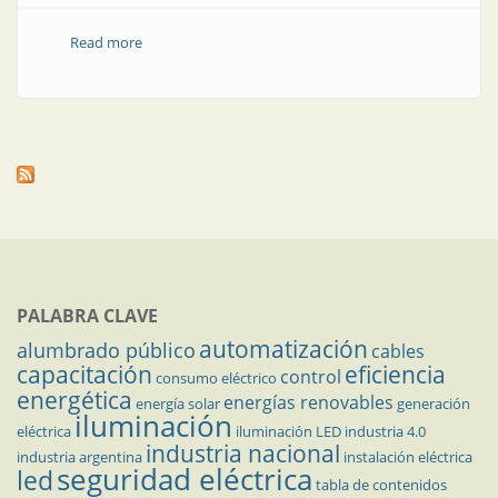
Read more
about El auge de la automatización y las palabras del
presidente
PALABRA CLAVE
automatización
alumbrado público
cables
capacitación
eficiencia
control
consumo eléctrico
energética
energías renovables
energía solar
generación
iluminación
eléctrica
iluminación LED
industria 4.0
industria nacional
industria argentina
instalación eléctrica
seguridad eléctrica
led
tabla de contenidos