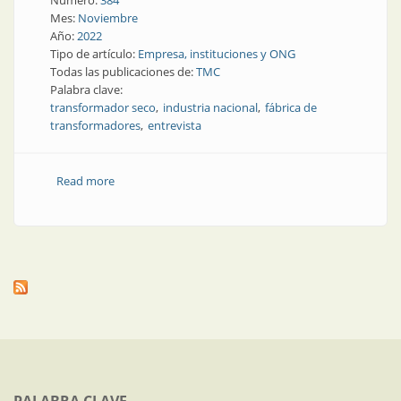
Número:
384
Mes:
Noviembre
Año:
2022
Tipo de artículo:
Empresa, instituciones y ONG
Todas las publicaciones de:
TMC
Palabra clave:
transformador seco
industria nacional
fábrica de
transformadores
entrevista
Read more
about Una experiencia transformadora: visita a la
planta de TMC