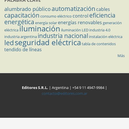
PALABRA CLAVE
automatización
alumbrado público
cables
capacitación
eficiencia
control
consumo eléctrico
energética
energías renovables
energía solar
generación
iluminación
eléctrica
iluminación LED
industria 4.0
industria nacional
industria argentina
instalación eléctrica
seguridad eléctrica
led
tabla de contenidos
tendido de líneas
Más
Editores S.R.L.
| Argentina | +54 9 11 4947-9984 |
contacto@editores.com.ar