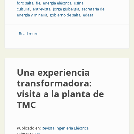
foro salta
fie
energía eléctrica
usina
cultural
entrevista
jorge giubergia
secretaría de
energía y minería
gobierno de salta
edesa
Read more
about Video: Salta y su energía, qué necesita, qué
proyecta
Una experiencia
transformadora:
visita a la planta de
TMC
Publicado en:
Revista Ingeniería Eléctrica