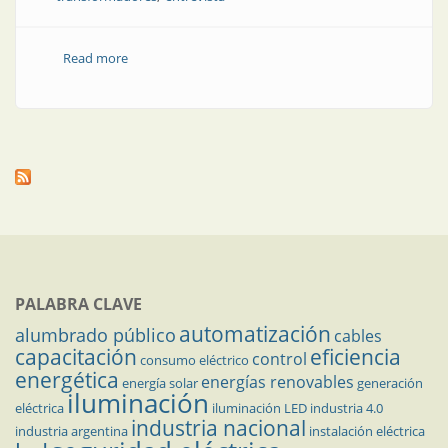
Read more
about Una experiencia transformadora: visita a la
planta de TMC
PALABRA CLAVE
automatización
alumbrado público
cables
capacitación
eficiencia
control
consumo eléctrico
energética
energías renovables
energía solar
generación
iluminación
eléctrica
iluminación LED
industria 4.0
industria nacional
industria argentina
instalación eléctrica