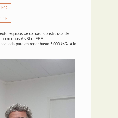
 IEC
IEEE
sto, equipos de calidad, construidos de
a con normas ANSI o IEEE.
acitada para entregar hasta 5.000 kVA. A la