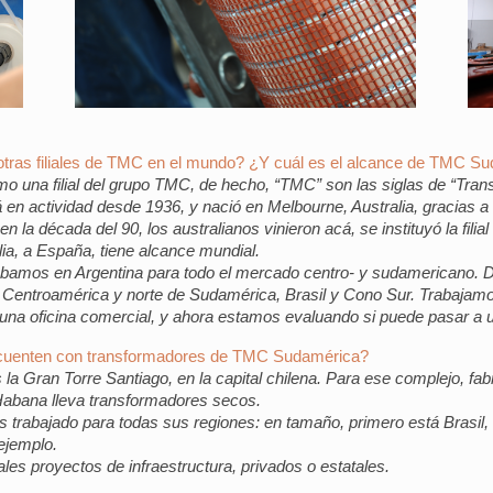
otras filiales de TMC en el mundo? ¿Y cuál es el alcance de TMC S
una filial del grupo TMC, de hecho, “TMC” son las siglas de “Tr
 en actividad desde 1936, y nació en Melbourne, Australia, gracias a 
 la década del 90, los australianos vinieron acá, se instituyó la fi
lia, a España, tiene alcance mundial.
amos en Argentina para todo el mercado centro- y sudamericano. De
entroamérica y norte de Sudamérica, Brasil y Cono Sur. Trabajamo
na oficina comercial, y ahora estamos evaluando si puede pasar a un
 cuenten con transformadores de TMC Sudamérica?
es la Gran Torre Santiago, en la capital chilena. Para ese complejo, 
Habana lleva transformadores secos.
rabajado para todas sus regiones: en tamaño, primero está Brasil, l
 ejemplo.
les proyectos de infraestructura, privados o estatales.