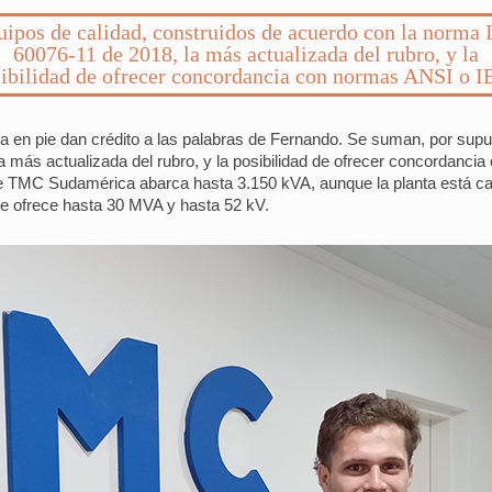
ipos de calidad, construidos de acuerdo con la norma
60076-11 de 2018, la más actualizada del rubro, y la
ibilidad de ofrecer concordancia con normas ANSI o 
 en pie dan crédito a las palabras de Fernando. Se suman, por supue
 más actualizada del rubro, y la posibilidad de ofrecer concordanci
e TMC Sudamérica abarca hasta 3.150 kVA, aunque la planta está cap
que ofrece hasta 30 MVA y hasta 52 kV.