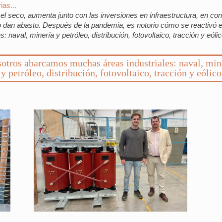
ias...
l seco, aumenta junto con las inversiones en infraestructura, en c
no dan abasto. Después de la pandemia, es notorio cómo se reactivó 
aval, minería y petróleo, distribución, fotovoltaico, tracción y eólic
otros abarcamos muchas áreas industriales: naval, min
y petróleo, distribución, fotovoltaico, tracción y eólico