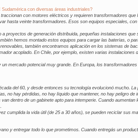
C Sudamérica con diversas áreas industriales?
s traccionan con motores eléctricos y requieren transformadores que
evar hasta veinte transformadores. Esos son equipos especiales, con u
a proyectos de generación distribuida, pequeñas instalaciones que 
También hemos montado estos equipos para cargar las baterías, o par
s renovables, también encontramos aplicación en los sistemas de ba
ormador acoplado. En Chile, por ejemplo, existen varias instalaciones
 un mercado potencial muy grande. En Europa, los transformadores s
écada del 60, y desde entonces su tecnología evolucionó mucho. La p
las, no hay pérdidas, no hay líquido que mantener, no hay peligro de 
res van dentro de un gabinete apto para intemperie. Cuando aumentan l
.
vez cumplida la vida útil (de 25 a 30 años), se pueden reciclar sus ma
 vano y entregar todo lo que prometimos. Cuando entregás un product