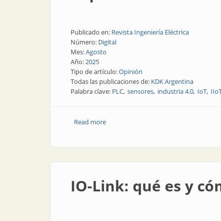
Publicado en:
Revista Ingeniería Eléctrica
Número:
Digital
Mes:
Agosto
Año:
2025
Tipo de artículo:
Opinión
Todas las publicaciones de:
KDK Argentina
Palabra clave:
PLC
sensores
industria 4.0
IoT
IIo
Read more
about Industria 4.0 en Argentina: cinco
IO-Link: qué es y c