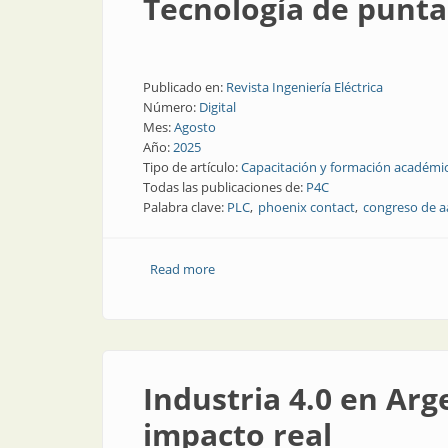
Tecnología de punta
Publicado en:
Revista Ingeniería Eléctrica
Número:
Digital
Mes:
Agosto
Año:
2025
Tipo de artículo:
Capacitación y formación académi
Todas las publicaciones de:
P4C
Palabra clave:
PLC
phoenix contact
congreso de 
Read more
about Tecnología de punta en el cong
Industria 4.0 en Arg
impacto real