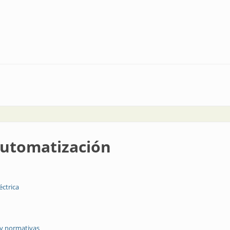
utomatización
éctrica
 y normativas