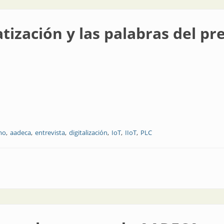
tización y las palabras del pr
mo
aadeca
entrevista
digitalización
IoT
IIoT
PLC
s palabras del presidente