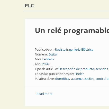
PLC
Un relé programable
Publicado en:
Revista Ingeniería Eléctrica
Número:
Digital
Mes:
Febrero
Año:
2026
Tipo de artículo:
Descripción de producto, servicios
Todas las publicaciones de:
Finder
Palabra clave:
domótica
automatización
control 
Read more
about Un relé programable con código l