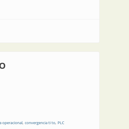
TO
a operacional
convergencia ti to
PLC