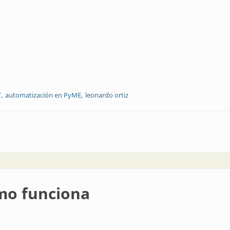
T
automatización en PyME
leonardo ortiz
 áreas clave para avanzar con impacto real
ómo funciona