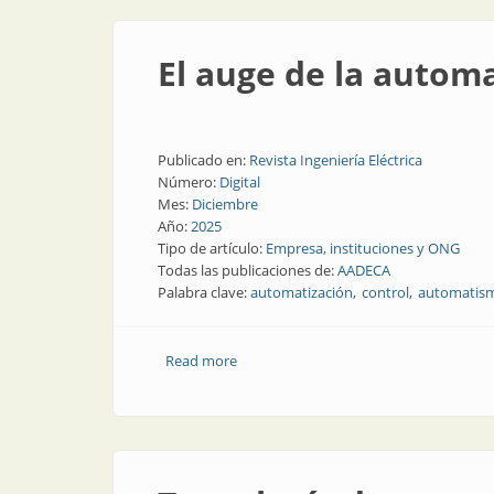
El auge de la automa
Publicado en:
Revista Ingeniería Eléctrica
Número:
Digital
Mes:
Diciembre
Año:
2025
Tipo de artículo:
Empresa, instituciones y ONG
Todas las publicaciones de:
AADECA
Palabra clave:
automatización
control
automatis
Read more
about El auge de la automatización y la