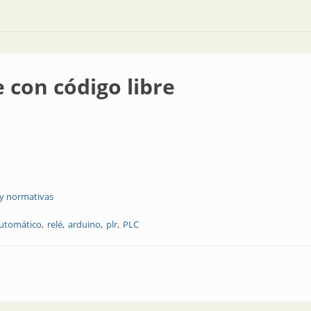
 con código libre
 y normativas
automático
relé
arduino
plr
PLC
ibre