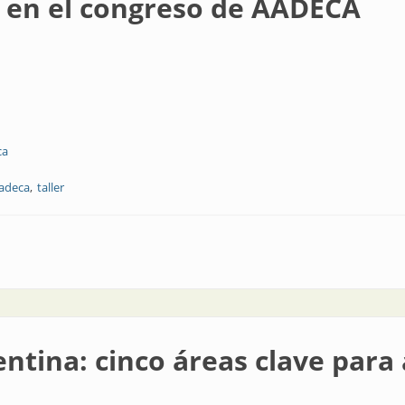
 en el congreso de AADECA
ca
aadeca
taller
reso de AADECA
entina: cinco áreas clave para