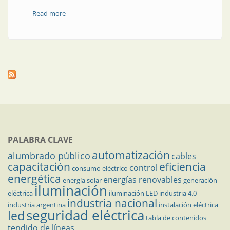
Read more
about Más módulos, más automatización
PALABRA CLAVE
automatización
alumbrado público
cables
capacitación
eficiencia
control
consumo eléctrico
energética
energías renovables
energía solar
generación
iluminación
eléctrica
iluminación LED
industria 4.0
industria nacional
industria argentina
instalación eléctrica
seguridad eléctrica
led
tabla de contenidos
tendido de líneas