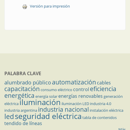
Versión para impresión
PALABRA CLAVE
automatización
alumbrado público
cables
capacitación
eficiencia
control
consumo eléctrico
energética
energías renovables
energía solar
generación
iluminación
eléctrica
iluminación LED
industria 4.0
industria nacional
industria argentina
instalación eléctrica
seguridad eléctrica
led
tabla de contenidos
tendido de líneas
Más