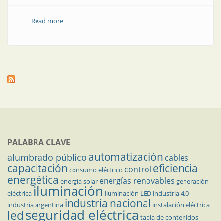
Read more
about Cinco consejos a la hora de programar PLC
PALABRA CLAVE
automatización
alumbrado público
cables
capacitación
eficiencia
control
consumo eléctrico
energética
energías renovables
energía solar
generación
iluminación
eléctrica
iluminación LED
industria 4.0
industria nacional
industria argentina
instalación eléctrica
seguridad eléctrica
led
tabla de contenidos