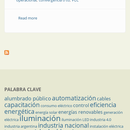
operacional
convergencia ti to
PLC
Read more
about La lucha actual para proteger los PLC y las
redes TO
PALABRA CLAVE
automatización
alumbrado público
cables
capacitación
eficiencia
control
consumo eléctrico
energética
energías renovables
energía solar
generación
iluminación
eléctrica
iluminación LED
industria 4.0
industria nacional
industria argentina
instalación eléctrica