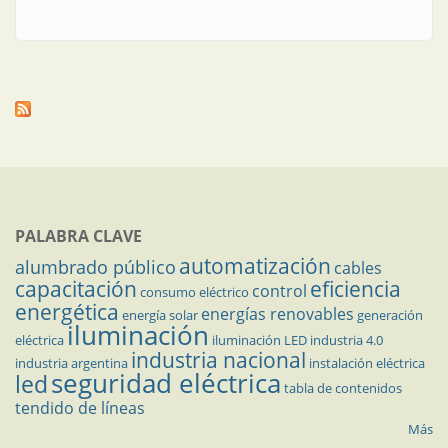
PALABRA CLAVE
automatización
alumbrado público
cables
capacitación
eficiencia
control
consumo eléctrico
energética
energías renovables
energía solar
generación
iluminación
eléctrica
iluminación LED
industria 4.0
industria nacional
industria argentina
instalación eléctrica
seguridad eléctrica
led
tabla de contenidos
tendido de líneas
Más