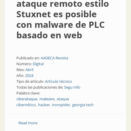
ataque remoto estilo
Stuxnet es posible
con malware de PLC
basado en web
Publicado en:
AADECA Revista
Número:
Digital
Mes:
Abril
Año:
2024
Tipo de artículo:
Artículo técnico
Todas las publicaciones de:
Segu Info
Palabra clave:
ciberataque
malware
ataque
cibernético
hacker
ironspider
georgia tech
Read more
about Investigación demuestra que un ataque
remoto estilo Stuxnet es posible con malware de PLC