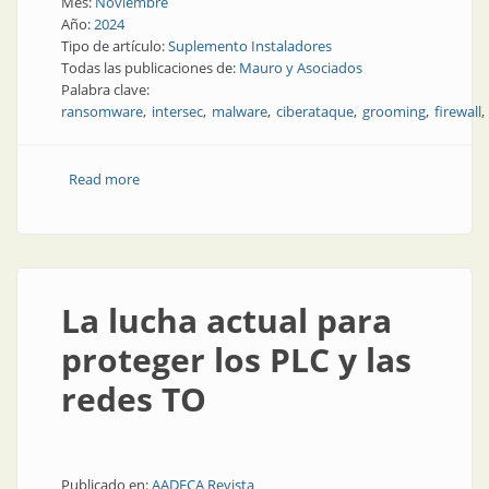
Mes:
Noviembre
Año:
2024
Tipo de artículo:
Suplemento Instaladores
Todas las publicaciones de:
Mauro y Asociados
Palabra clave:
ransomware
intersec
malware
ciberataque
grooming
firewall
Read more
about Seguridad electrónica: nuevas tendencias
generan preocupación por la ciberseguridad
La lucha actual para
proteger los PLC y las
redes TO
Publicado en:
AADECA Revista