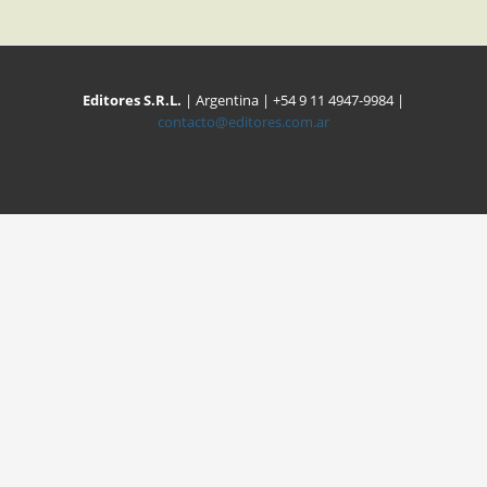
Editores S.R.L.
| Argentina | +54 9 11 4947-9984 |
contacto@editores.com.ar