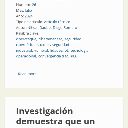
Número:
26
Mes:
Julio
Año:
2024
Tipo de artículo:
Artículo técnico
Autor:
Nitzan Daube
Diego Romero
Palabra clave:
ciberataque
ciberamenaza
seguridad
cibernética
stuxnet
seguridad
industrial
vulnerabilidades
ot
tecnología
operacional
convergencia ti to
PLC
Read more
about La lucha actual para proteger los PLC y las
redes TO
Investigación
demuestra que un