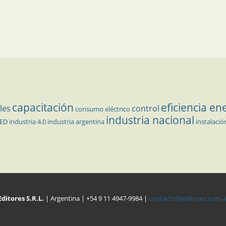
capacitación
eficiencia en
les
control
consumo eléctrico
industria nacional
LED
industria 4.0
industria argentina
instalació
Editores S.R.L.
| Argentina | +54 9 11 4947-9984 |
contacto@editores.com.a