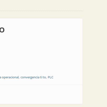
TO
a operacional
convergencia ti to
PLC