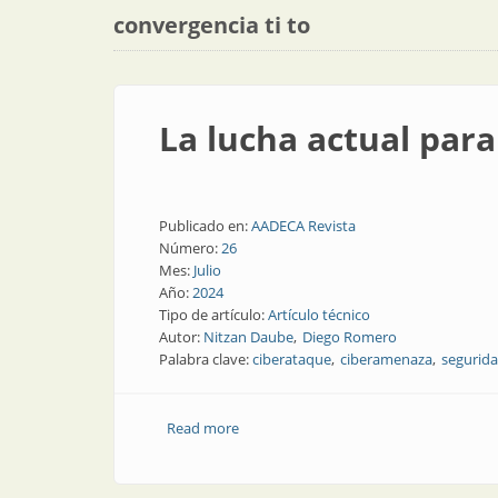
convergencia ti to
La lucha actual para
Publicado en:
AADECA Revista
Número:
26
Mes:
Julio
Año:
2024
Tipo de artículo:
Artículo técnico
Autor:
Nitzan Daube
Diego Romero
Palabra clave:
ciberataque
ciberamenaza
segurida
Read more
about La lucha actual para proteger los