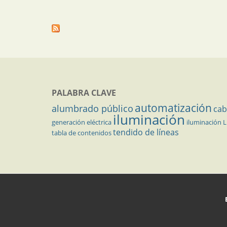
PALABRA CLAVE
automatización
alumbrado público
cab
iluminación
generación eléctrica
iluminación 
tendido de líneas
tabla de contenidos