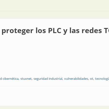
 proteger los PLC y las redes 
d cibernética
stuxnet
seguridad industrial
vulnerabilidades
ot
tecnologí
 PLC y las redes TO