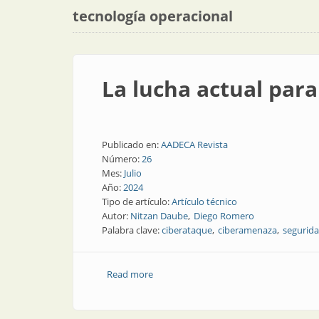
tecnología operacional
La lucha actual para
Publicado en:
AADECA Revista
Número:
26
Mes:
Julio
Año:
2024
Tipo de artículo:
Artículo técnico
Autor:
Nitzan Daube
Diego Romero
Palabra clave:
ciberataque
ciberamenaza
segurida
Read more
about La lucha actual para proteger los