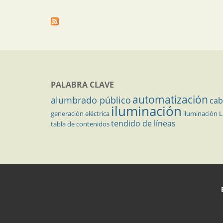
PALABRA CLAVE
automatización
alumbrado público
cab
iluminación
generación eléctrica
iluminación 
tendido de líneas
tabla de contenidos