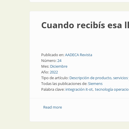
Cuando recibís esa 
Publicado en:
AADECA Revista
Número:
24
Mes:
Diciembre
Año:
2022
Tipo de artículo:
Descripción de producto, servicios
Todas las publicaciones de:
Siemens
Palabra clave:
integración it-ot
tecnología operacio
Read more
about Cuando recibís esa llamada telef