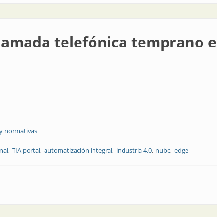
llamada telefónica temprano e
 y normativas
nal
TIA portal
automatización integral
industria 4.0
nube
edge
ónica temprano en la mañana...