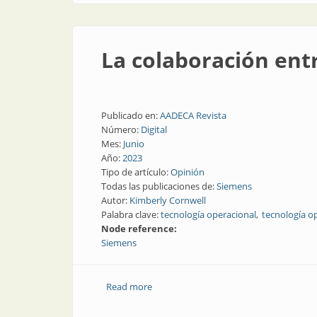
La colaboración entr
Publicado en:
AADECA Revista
Número:
Digital
Mes:
Junio
Año:
2023
Tipo de artículo:
Opinión
Todas las publicaciones de:
Siemens
Autor:
Kimberly Cornwell
Palabra clave:
tecnología operacional
tecnología o
Node reference:
Siemens
Read more
about La colaboración entre OT e IT es 