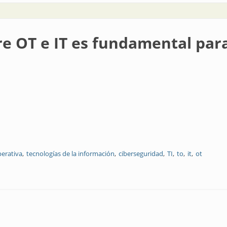
e OT e IT es fundamental para 
perativa
tecnologías de la información
ciberseguridad
TI
to
it
ot
fundamental para la industria 4.0