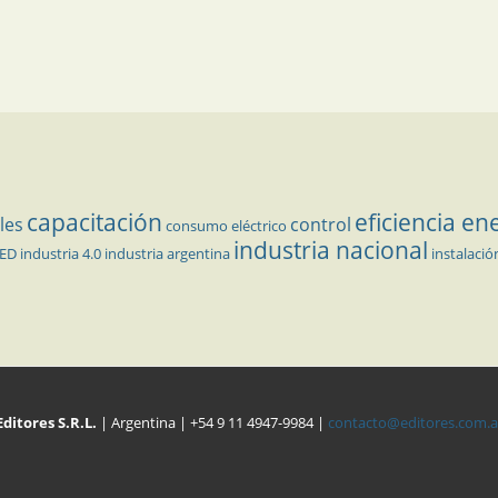
capacitación
eficiencia en
les
control
consumo eléctrico
industria nacional
LED
industria 4.0
industria argentina
instalació
Editores S.R.L.
| Argentina | +54 9 11 4947-9984 |
contacto@editores.com.a