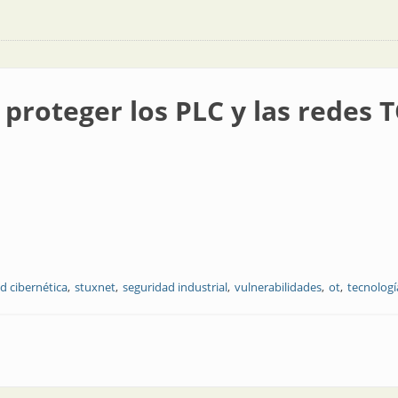
 proteger los PLC y las redes 
d cibernética
stuxnet
seguridad industrial
vulnerabilidades
ot
tecnologí
 PLC y las redes TO