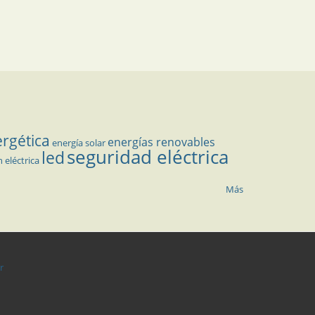
ergética
energías renovables
energía solar
seguridad eléctrica
led
n eléctrica
Más
r