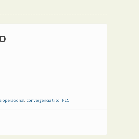
TO
a operacional
convergencia ti to
PLC