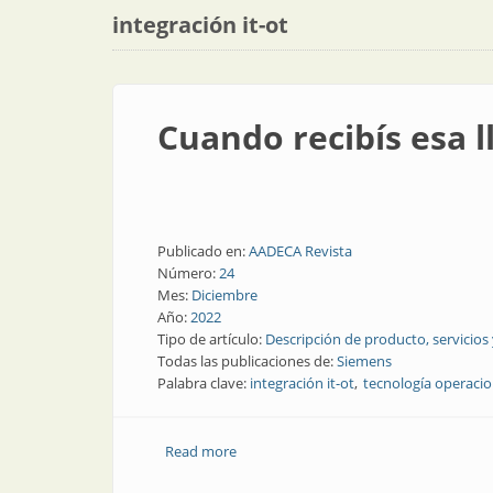
integración it-ot
Cuando recibís esa 
Publicado en:
AADECA Revista
Número:
24
Mes:
Diciembre
Año:
2022
Tipo de artículo:
Descripción de producto, servicios
Todas las publicaciones de:
Siemens
Palabra clave:
integración it-ot
tecnología operacio
Read more
about Cuando recibís esa llamada telef