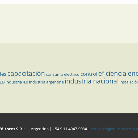
capacitación
eficiencia en
les
control
consumo eléctrico
industria nacional
LED
industria 4.0
industria argentina
instalació
Editores S.R.L.
| Argentina | +54 9 11 4947-9984 |
contacto@editores.com.a