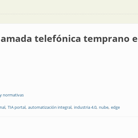
llamada telefónica temprano e
 y normativas
nal
TIA portal
automatización integral
industria 4.0
nube
edge
ónica temprano en la mañana...