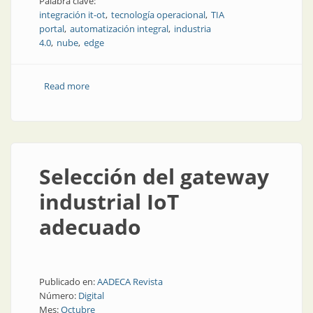
Palabra clave:
integración it-ot
tecnología operacional
TIA
portal
automatización integral
industria
4.0
nube
edge
Read more
about Cuando recibís esa llamada telefónica
temprano en la mañana...
Selección del gateway
industrial IoT
adecuado
Publicado en:
AADECA Revista
Número:
Digital
Mes:
Octubre