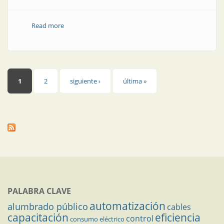
Read more
about Producto | Nueva herramienta para crear
reportes accesibles
Páginas
1
2
siguiente ›
última »
PALABRA CLAVE
automatización
alumbrado público
cables
capacitación
eficiencia
control
consumo eléctrico