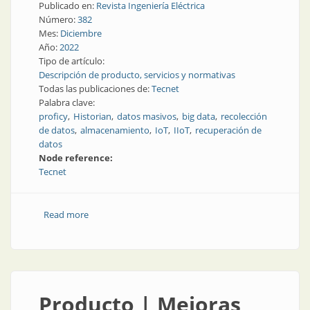
Publicado en:
Revista Ingeniería Eléctrica
Número:
382
Mes:
Diciembre
Año:
2022
Tipo de artículo:
Descripción de producto, servicios y normativas
Todas las publicaciones de:
Tecnet
Palabra clave:
proficy
Historian
datos masivos
big data
recolección
de datos
almacenamiento
IoT
IIoT
recuperación de
datos
Node reference:
Tecnet
Read more
about Recolección masiva de datos
Producto | Mejoras