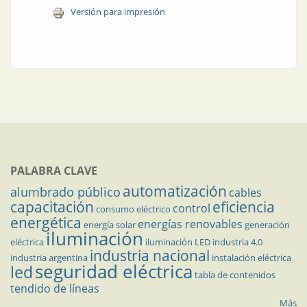
Versión para impresión
PALABRA CLAVE
automatización
alumbrado público
cables
capacitación
eficiencia
control
consumo eléctrico
energética
energías renovables
energía solar
generación
iluminación
eléctrica
iluminación LED
industria 4.0
industria nacional
industria argentina
instalación eléctrica
seguridad eléctrica
led
tabla de contenidos
tendido de líneas
Más