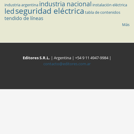
industria nacional
industria argentina
instalación eléctrica
seguridad eléctrica
led
tabla de contenidos
tendido de líneas
Más
Editores S.R.L.
| Argentina | +54 9 11 4947-9984 |
contacto@editores.com.ar