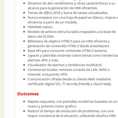
Dínamos de alto rendimiento y otras características a su
alcance para la generación de HMI eficientes.
Temas de
Office 2016
y barra de tareas actualizadas.
Nunca empiece con una hoja de papel en blanco, mejore 
eficiencia a partir de un modelo.
HMIWeb nativo.
Modelo de activos estructurados,mapeados a la base de
datos del SCADA.
Biblioteca de objetos HTML5 para un HMI eficiente y
generación de contenido HTML5 desde el
workspace
.
Base API para consumir contenido HTML5 externo.
Layouts
y plantillas estándar sobre temas como tendencia
alarmas,
KPIs
y más.
Visualizador de alarmas y tendencias multitáctil.
Conexiones locales, remotas a través de LAN, WAN o
Internet, incluyendo VPN.
Comunicación cifrada desde su cliente Web mediante
certificado digital SSL, TI
security friendly
y
cloud ready
.
Outcomes
Rápida respuesta, con pantallas modernas basadas en un
nuevo y potente motor gráfico.
Reducir el tiempo de resolución de problemas, con una
mayor conciencia de la situación, utilizando diseños HMI