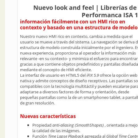
Nuevo look and feel | Librerías de
Performanca ISA 
información fácilmente con un HMI rico en
contexto y basado en una estructura de modelo
Nuestro nuevo HMI rico en contexto, cambia a medida que el
usuario se mueve a través del sistema. La navegación se deriva d
estructura de modelo construida inicialmente por el ingeniero. E
nueva experiencia, proporciona al operador la información más
relevante -en su contexto- y minimiza el esfuerzo para encontrar
gracias a que contiene objetos predefinidos y pantallas diseñad
mediante el concepto de HMI eficiente.
La interfaz de usuario en HTML5 del
iFIX 5.9
ofrece la opción web
nativa y admite conceptos de diseño receptivos. Las pantallas s
compatibles con la tecnología multitáctil y pueden escalarse par
adaptarse a diversos factores de forma y orientación, desde
pequeñas pantallas como la de un smartphoneo tablet, a pantal
de gran resolución.
Nuevas características
Propiedad
anti-aliasing (SmoothShapes)
, orientada a mejo
la calidad de las imágenes.
Función
Time Lapse Playback
agregada al
Global Time Contr