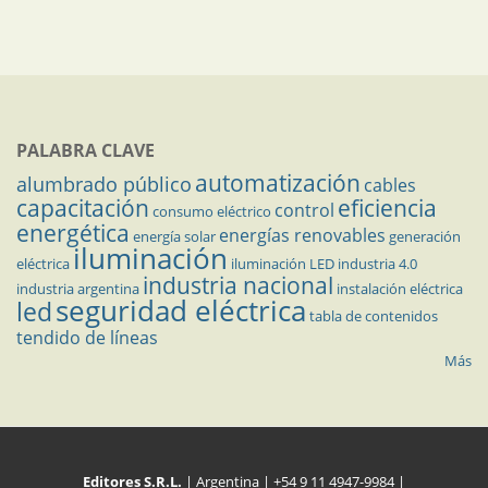
PALABRA CLAVE
automatización
alumbrado público
cables
capacitación
eficiencia
control
consumo eléctrico
energética
energías renovables
energía solar
generación
iluminación
eléctrica
iluminación LED
industria 4.0
industria nacional
industria argentina
instalación eléctrica
seguridad eléctrica
led
tabla de contenidos
tendido de líneas
Más
Editores S.R.L.
| Argentina | +54 9 11 4947-9984 |