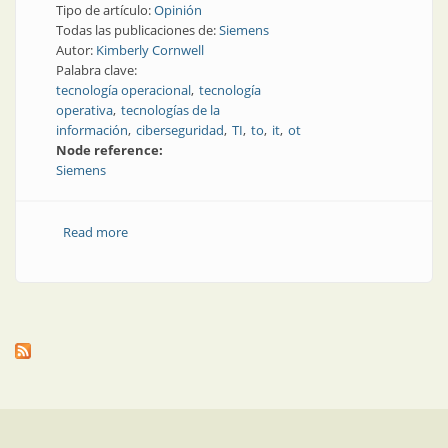
Tipo de artículo:
Opinión
Todas las publicaciones de:
Siemens
Autor:
Kimberly Cornwell
Palabra clave:
tecnología operacional
tecnología
operativa
tecnologías de la
información
ciberseguridad
TI
to
it
ot
Node reference:
Siemens
Read more
about La colaboración entre OT e IT es fundamental
para la industria 4.0