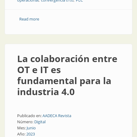
operacional
convergencia ti to
PLC
Read more
about La lucha actual para proteger los PLC y las
redes TO
La colaboración entre
OT e IT es
fundamental para la
industria 4.0
Publicado en:
AADECA Revista
Número:
Digital
Mes:
Junio
Año:
2023