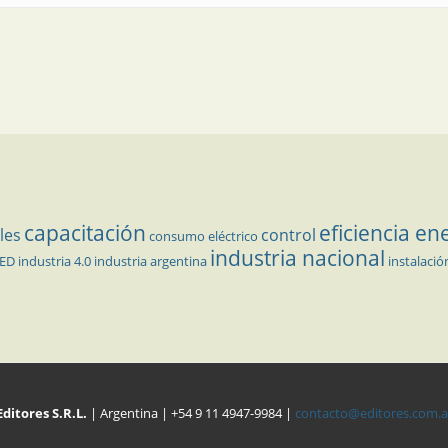
capacitación
eficiencia en
les
control
consumo eléctrico
industria nacional
LED
industria 4.0
industria argentina
instalació
Editores S.R.L.
| Argentina | +54 9 11 4947-9984 |
contacto@editores.com.a