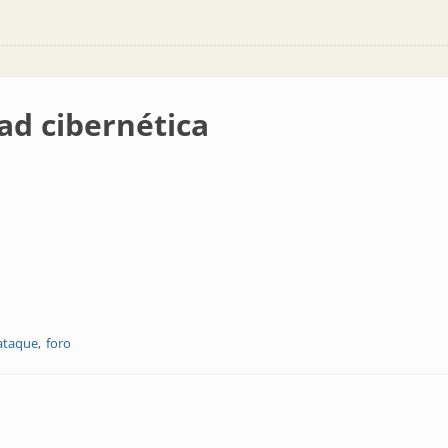
ad cibernética
ataque
foro
ca