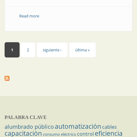
Read more
about Producto | Dos nuevas tecnologías que
facilitan la medición industrial
Páginas
1
2
siguiente ›
última »
PALABRA CLAVE
automatización
alumbrado público
cables
capacitación
eficiencia
control
consumo eléctrico