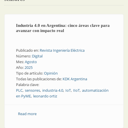
Industria 4.0 en Argentina: cinco áreas clave para
avanzar con impacto real
Publicado en:
Revista Ingeniería Eléctrica
Número:
Digital
Mes:
Agosto
Año:
2025
Tipo de artículo:
Opinión
Todas las publicaciones de:
KDK Argentina
Palabra clave:
PLC
sensores
industria 4.0
IoT
IIoT
automatización
en PyME
leonardo ortiz
Read more
about Industria 4.0 en Argentina: cinco áreas clave
para avanzar con impacto real