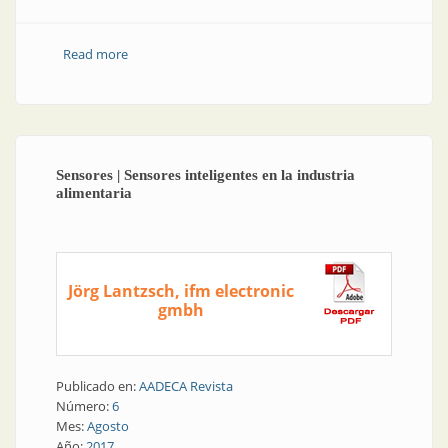
Read more
about Instrumentación de campo | Sensor de
velocidad sin contacto
Sensores | Sensores inteligentes en la industria
alimentaria
Jörg Lantzsch, ifm electronic
gmbh
Publicado en:
AADECA Revista
Número:
6
Mes:
Agosto
Año:
2017