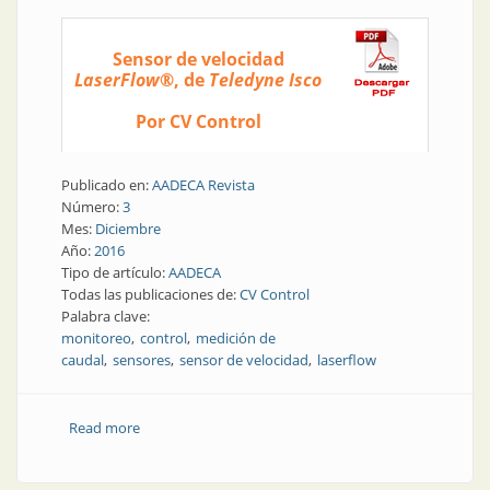
Sensor de velocidad
LaserFlow
®, de
Teledyne Isco
Por CV Control
Publicado en:
AADECA Revista
Número:
3
Mes:
Diciembre
Año:
2016
Tipo de artículo:
AADECA
Todas las publicaciones de:
CV Control
Palabra clave:
monitoreo
control
medición de
caudal
sensores
sensor de velocidad
laserflow
Read more
about Instrumentación de campo | Sensor de
velocidad sin contacto