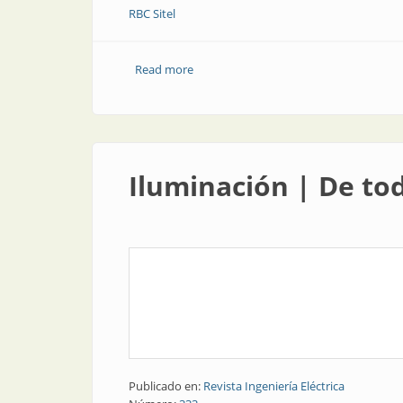
RBC Sitel
Read more
about Baja tensión| Detector de humo
Iluminación | De to
Publicado en:
Revista Ingeniería Eléctrica