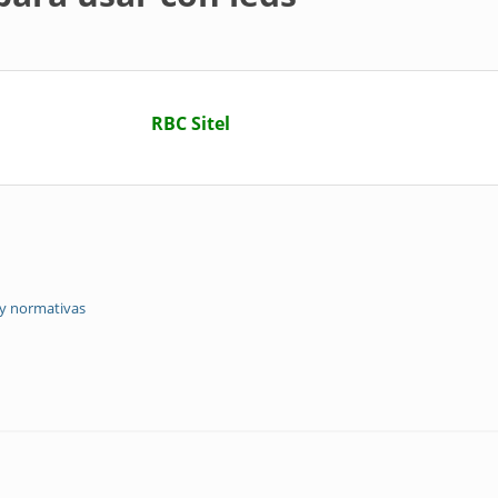
RBC Sitel
 y normativas
n leds