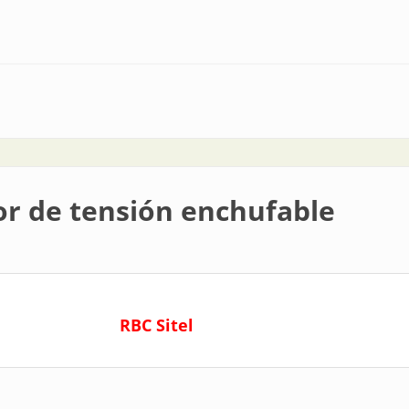
nto de 360° para techo
or de tensión enchufable
RBC Sitel