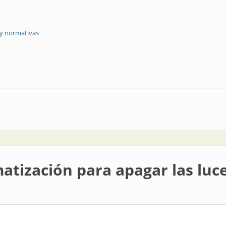
 y normativas
n enchufable
atización para apagar las luc