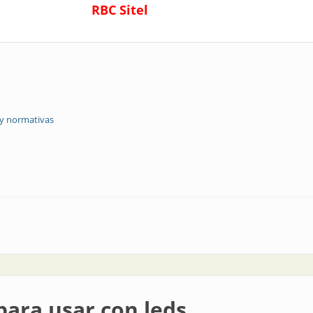
RBC Sitel
 y normativas
a apagar las luces
para usar con leds