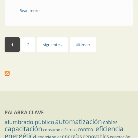
Read more
about Artículo de tapa | Montero es parte del futuro
eléctrico
Páginas
1
2
siguiente ›
última »
PALABRA CLAVE
automatización
alumbrado público
cables
capacitación
eficiencia
control
consumo eléctrico
energética
energías renovables
energía solar
generación