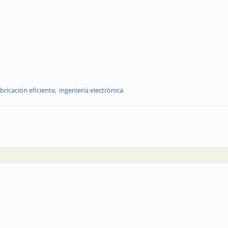
abricación eficiente
ingeniería electrónica
 respiradores con industria local