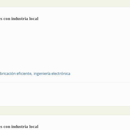
 con industria local
abricación eficiente
ingeniería electrónica
 respiradores con industria local
 con industria local