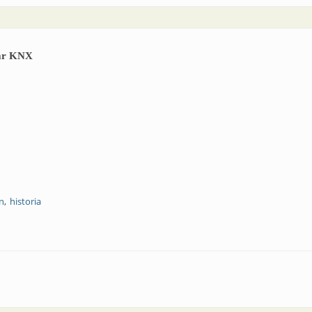
dar KNX
n
historia
llo del estándar KNX