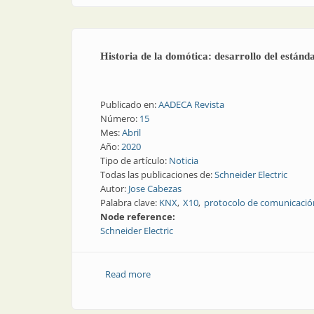
Historia de la domótica: desarrollo del están
Publicado en:
AADECA Revista
Número:
15
Mes:
Abril
Año:
2020
Tipo de artículo:
Noticia
Todas las publicaciones de:
Schneider Electric
Autor:
Jose Cabezas
Palabra clave:
KNX
X10
protocolo de comunicació
Node reference:
Schneider Electric
Read more
about Historia de la domótica: desarro