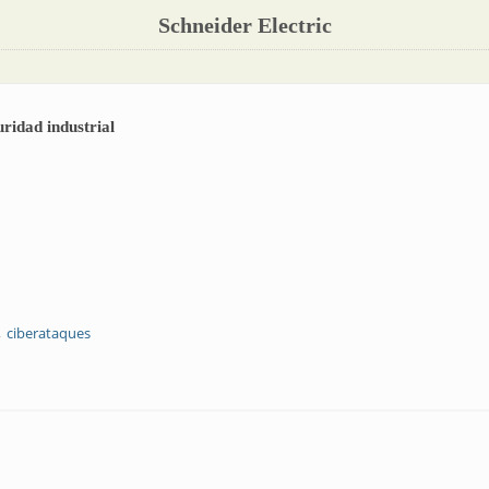
Schneider Electric
uridad industrial
ciberataques
e la ciberseguridad industrial