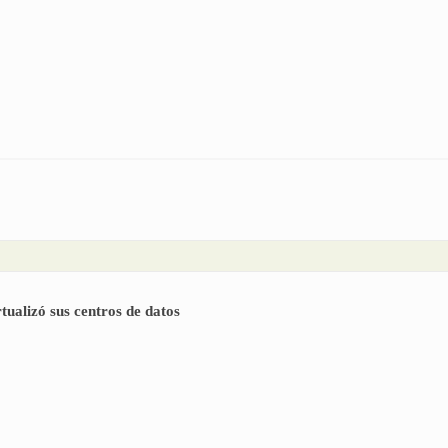
rial | Visión práctica sobre la implementación de niveles de seguridad segú
tualizó sus centros de datos