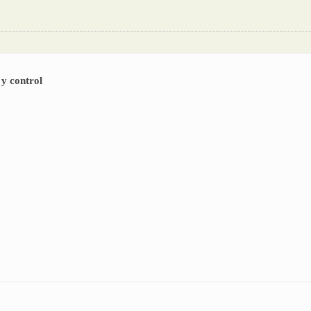
 y control
utomatización y control