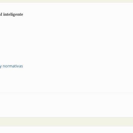
 inteligente
 y normativas
iento vertical inteligente