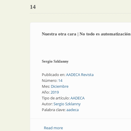
14
Nuestra otra cara | No todo es automatización
Sergio Szklanny
Publicado en:
AADECA Revista
Número:
14
Mes:
Diciembre
Año:
2019
Tipo de artículo:
AADECA
Autor:
Sergio Szklanny
Palabra clave:
aadeca
Read more
about Nuestra otra cara | No todo es a