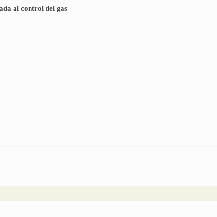
ada al control del gas
na vida dedicada al control del gas