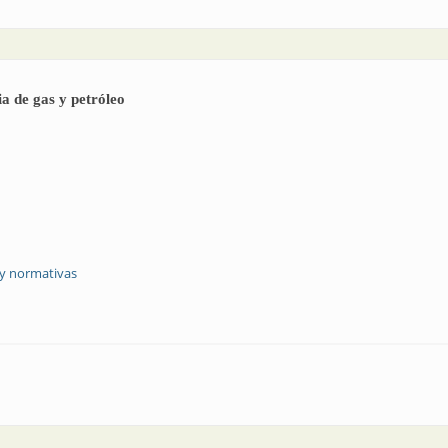
ia de gas y petróleo
 y normativas
ra la industria de gas y petróleo