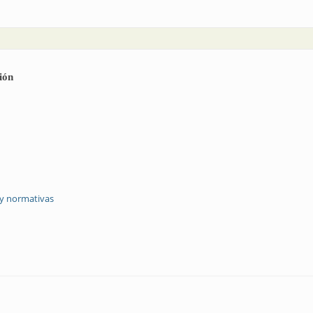
ión
 y normativas
ital de precisión