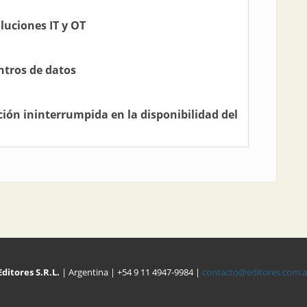
luciones IT y OT
ntros de datos
ción ininterrumpida en la disponibilidad del
Editores S.R.L.
| Argentina | +54 9 11 4947-9984 |
contacto@editores.com.a