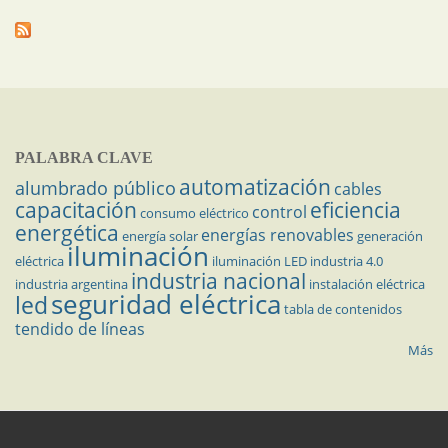
PALABRA CLAVE
automatización
alumbrado público
cables
capacitación
eficiencia
control
consumo eléctrico
energética
energías renovables
energía solar
generación
iluminación
eléctrica
iluminación LED
industria 4.0
industria nacional
industria argentina
instalación eléctrica
seguridad eléctrica
led
tabla de contenidos
tendido de líneas
Más