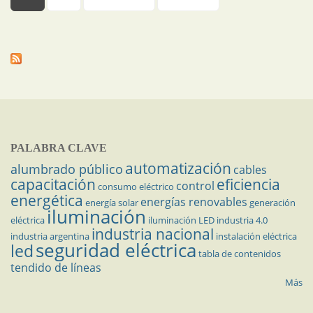
PALABRA CLAVE
automatización
alumbrado público
cables
capacitación
eficiencia
control
consumo eléctrico
energética
energías renovables
energía solar
generación
iluminación
eléctrica
iluminación LED
industria 4.0
industria nacional
industria argentina
instalación eléctrica
seguridad eléctrica
led
tabla de contenidos
tendido de líneas
Más