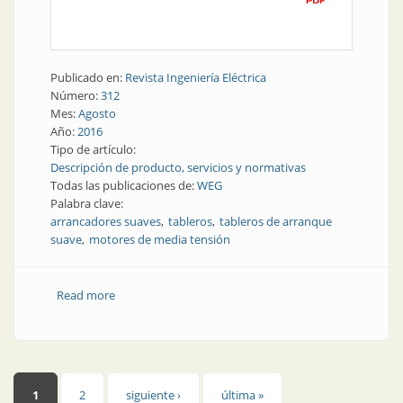
Publicado en:
Revista Ingeniería Eléctrica
Número:
312
Mes:
Agosto
Año:
2016
Tipo de artículo:
Descripción de producto, servicios y normativas
Todas las publicaciones de:
WEG
Palabra clave:
arrancadores suaves
tableros
tableros de arranque
suave
motores de media tensión
Read more
about Tableros de arranque suave para motores de
media tensión
Páginas
1
2
siguiente ›
última »