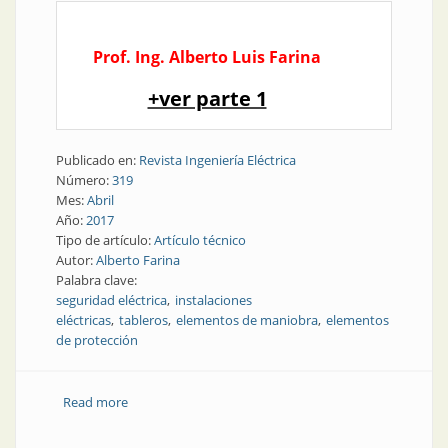
Prof. Ing. Alberto Luis Farina
+ver parte 1
Publicado en:
Revista Ingeniería Eléctrica
Número:
319
Mes:
Abril
Año:
2017
Tipo de artículo:
Artículo técnico
Autor:
Alberto Farina
Palabra clave:
seguridad eléctrica
instalaciones
eléctricas
tableros
elementos de maniobra
elementos
de protección
Read more
about Normativa | Un vistazo sobre una norma
francesa aplicable a las instalaciones eléctricas | Parte
2