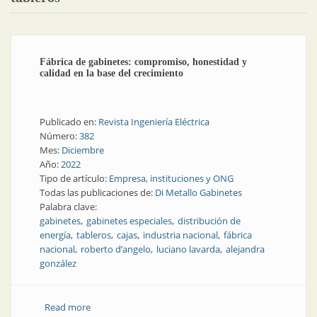
Fábrica de gabinetes: compromiso, honestidad y
calidad en la base del crecimiento
Publicado en:
Revista Ingeniería Eléctrica
Número:
382
Mes:
Diciembre
Año:
2022
Tipo de artículo:
Empresa, instituciones y ONG
Todas las publicaciones de:
Di Metallo Gabinetes
Palabra clave:
gabinetes
gabinetes especiales
distribución de
energía
tableros
cajas
industria nacional
fábrica
nacional
roberto d’angelo
luciano lavarda
alejandra
gonzález
Read more
about Fábrica de gabinetes: compromiso, honestidad