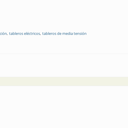
ación
tableros eléctricos
tableros de media tensión
a planta de Tipem