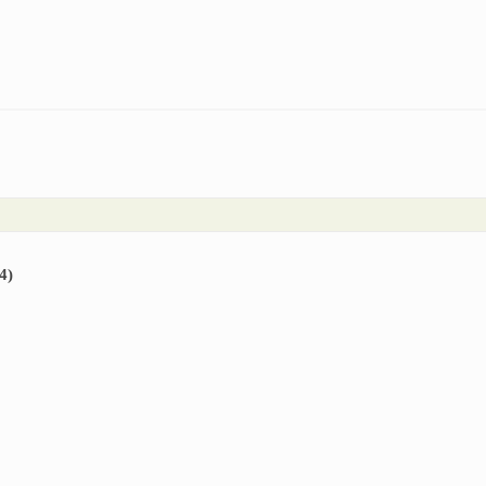
s eléctricos | Parte 5: Características constructivas generales
4)