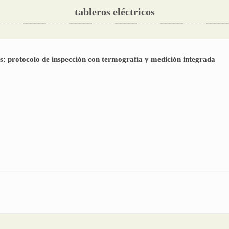
tableros eléctricos
os: protocolo de inspección con termografía y medición integrada
eros eléctricos: protocolo de inspección con termografía y medición integr