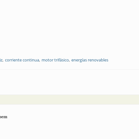
iz
corriente continua
motor trifásico
energías renovables
ipem