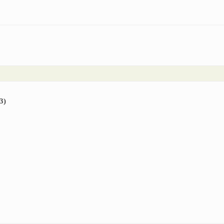
os eléctricos (4)
3)