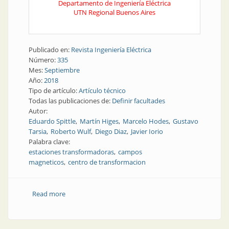
Departamento de Ingeniería Eléctrica
UTN Regional Buenos Aires
Publicado en:
Revista Ingeniería Eléctrica
Número:
335
Mes:
Septiembre
Año:
2018
Tipo de artículo:
Artículo técnico
Todas las publicaciones de:
Definir facultades
Autor:
Eduardo Spittle
Martín Higes
Marcelo Hodes
Gustavo
Tarsia
Roberto Wulf
Diego Diaz
Javier Iorio
Palabra clave:
estaciones transformadoras
campos
magneticos
centro de transformacion
Read more
about Revista Electrotécnica | Atenuación de campos
magnéticos en estaciones transformadoras y centro
de transformación