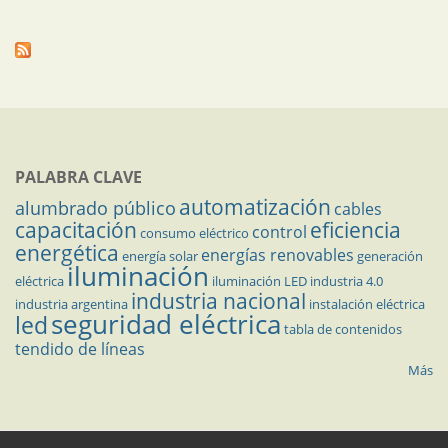
PALABRA CLAVE
automatización
alumbrado público
cables
capacitación
eficiencia
control
consumo eléctrico
energética
energías renovables
energía solar
generación
iluminación
eléctrica
iluminación LED
industria 4.0
industria nacional
industria argentina
instalación eléctrica
seguridad eléctrica
led
tabla de contenidos
tendido de líneas
Más