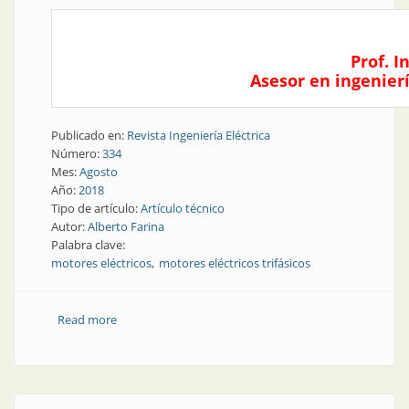
Prof. I
Asesor en ingenierí
Publicado en:
Revista Ingeniería Eléctrica
Número:
334
Mes:
Agosto
Año:
2018
Tipo de artículo:
Artículo técnico
Autor:
Alberto Farina
Palabra clave:
motores eléctricos
motores eléctricos trifásicos
Read more
about Motores eléctricos trifásicos: arranque e
inversión del giro