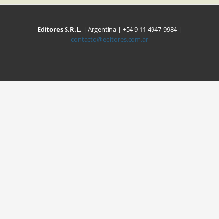
Editores S.R.L.
| Argentina | +54 9 11 4947-9984 |
contacto@editores.com.ar