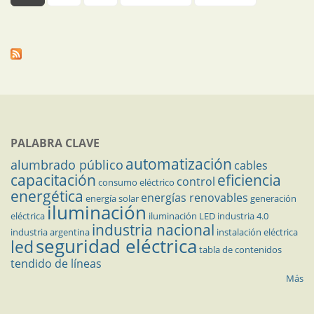
PALABRA CLAVE
automatización
alumbrado público
cables
capacitación
eficiencia
control
consumo eléctrico
energética
energías renovables
energía solar
generación
iluminación
eléctrica
iluminación LED
industria 4.0
industria nacional
industria argentina
instalación eléctrica
seguridad eléctrica
led
tabla de contenidos
tendido de líneas
Más