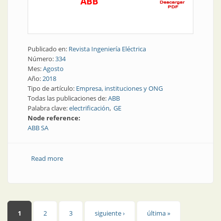
ABB
Publicado en:
Revista Ingeniería Eléctrica
Número:
334
Mes:
Agosto
Año:
2018
Tipo de artículo:
Empresa, instituciones y ONG
Todas las publicaciones de:
ABB
Palabra clave:
electrificación
GE
Node reference:
ABB SA
Read more
about Electrificación | Siglas en movimiento: ABB
adquirió parte de GE
Páginas
1
2
3
siguiente ›
última »