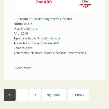
Por ABB
Publicado en:
Revista Ingeniería Eléctrica
Número:
315
Mes:
Noviembre
Año:
2016
Tipo de artículo:
Artículo técnico
Todas las publicaciones de:
ABB
Palabra clave:
generación eléctrica
redes eléctricas
microrredes
Read more
about Nota técnica | Microrredes
Páginas
1
2
3
siguiente ›
última »