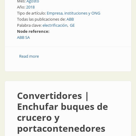
Mes:
Agosto
Año:
2018
Tipo de artículo:
Empresa, instituciones y ONG
Todas las publicaciones de:
ABB
Palabra clave:
electrificación
GE
Node reference:
ABB SA
Read more
about Electrificación | Siglas en movimiento: ABB
adquirió parte de GE
Convertidores |
Enchufar buques de
crucero y
portacontenedores