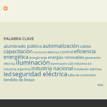
PALABRA CLAVE
automatización
alumbrado público
cables
capacitación
eficiencia
control
consumo eléctrico
energética
energías renovables
energía solar
generación
iluminación
eléctrica
iluminación LED
industria 4.0
industria nacional
industria argentina
instalación eléctrica
seguridad eléctrica
led
tabla de contenidos
tendido de líneas
Más