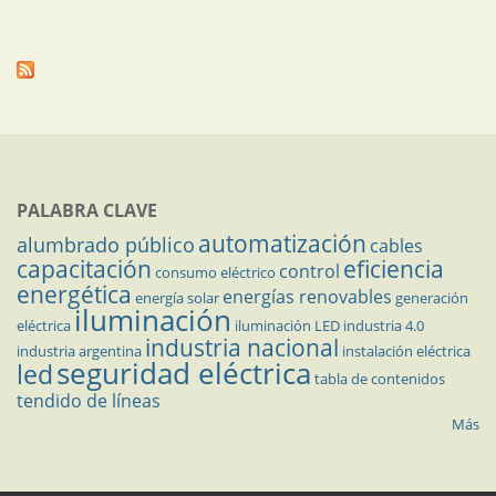
PALABRA CLAVE
automatización
alumbrado público
cables
capacitación
eficiencia
control
consumo eléctrico
energética
energías renovables
energía solar
generación
iluminación
eléctrica
iluminación LED
industria 4.0
industria nacional
industria argentina
instalación eléctrica
seguridad eléctrica
led
tabla de contenidos
tendido de líneas
Más