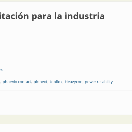
tación para la industria
ca
e
phoenix contact
plc next
toolfox
Heavycon
power reliability
a industria