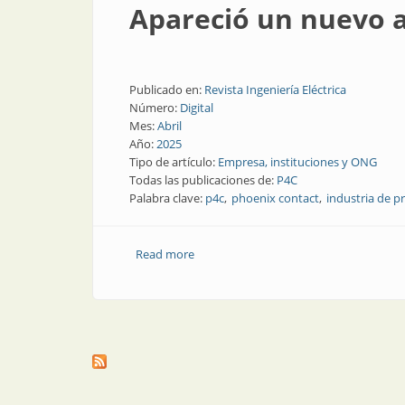
Apareció un nuevo a
Publicado en:
Revista Ingeniería Eléctrica
Número:
Digital
Mes:
Abril
Año:
2025
Tipo de artículo:
Empresa, instituciones y ONG
Todas las publicaciones de:
P4C
Palabra clave:
p4c
phoenix contact
industria de p
Read more
about Apareció un nuevo actor en el me