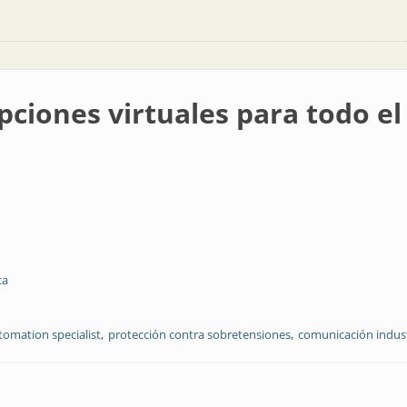
pciones virtuales para todo e
ca
tomation specialist
protección contra sobretensiones
comunicación indust
ales para todo el semestre