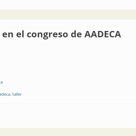
 en el congreso de AADECA
ca
aadeca
taller
reso de AADECA