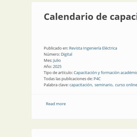
Calendario de capaci
Publicado en:
Revista Ingeniería Eléctrica
Número:
Digital
Mes:
Julio
Año:
2025
Tipo de artículo:
Capacitación y formación académi
Todas las publicaciones de:
P4C
Palabra clave:
capacitación
seminario
curso onlin
Read more
about Calendario de capacitación para l