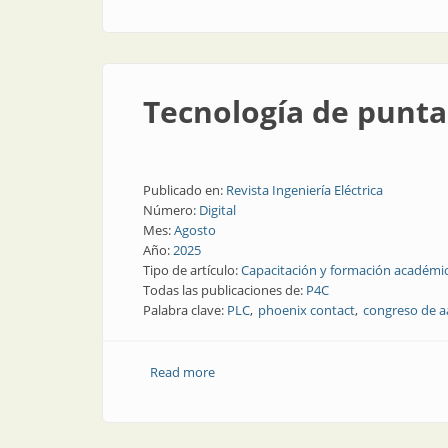
Tecnología de punta
Publicado en:
Revista Ingeniería Eléctrica
Número:
Digital
Mes:
Agosto
Año:
2025
Tipo de artículo:
Capacitación y formación académi
Todas las publicaciones de:
P4C
Palabra clave:
PLC
phoenix contact
congreso de 
Read more
about Tecnología de punta en el cong