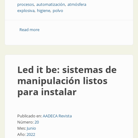
procesos
automatización
atmósfera
explosiva
higiene
polvo
Read more
about Medición de nivel en la industria alimenticia
Led it be: sistemas de
manipulación listos
para instalar
Publicado en:
AADECA Revista
Número:
20
Mes:
Junio
Año:
2022