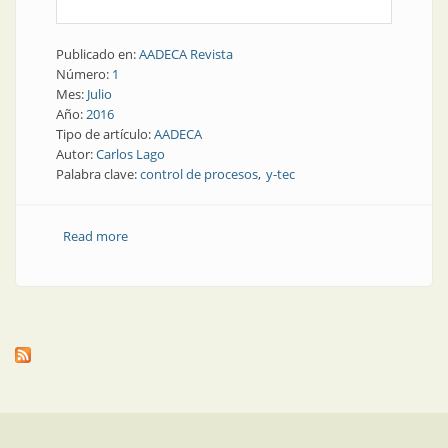
Publicado en:
AADECA Revista
Número:
1
Mes:
Julio
Año:
2016
Tipo de artículo:
AADECA
Autor:
Carlos Lago
Palabra clave:
control de procesos
y-tec
Read more
about Entrevista | Mano a mano con un experto en
control de procesos: Ing. Carlos Lago