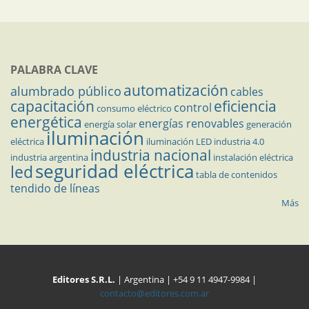
PALABRA CLAVE
automatización
alumbrado público
cables
capacitación
eficiencia
control
consumo eléctrico
energética
energías renovables
energía solar
generación
iluminación
eléctrica
iluminación LED
industria 4.0
industria nacional
industria argentina
instalación eléctrica
seguridad eléctrica
led
tabla de contenidos
tendido de líneas
Más
Editores S.R.L.
| Argentina | +54 9 11 4947-9984 |
contacto@editores.com.ar