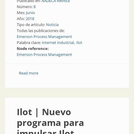
Publicado en:
AADECA Revista
Número:
8
Mes:
Junio
Año:
2018
Tipo de artículo:
Noticia
Todas las publicaciones de:
Emerson Process Management
Palabra clave:
internet industrial
Ilot
Node reference:
Emerson Process Management
Read more
about La fábrica del futuro | Emerson, la Ilot del año
Ilot | Nuevo
programa para
impulsar Ilot