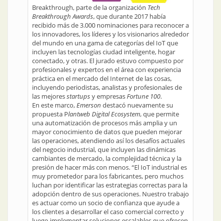
Breakthrough, parte de la organización
Tech
Breakthrough Awards
, que durante 2017 había
recibido más de 3.000 nominaciones para reconocer a
los innovadores, los líderes y los visionarios alrededor
del mundo en una gama de categorías del IoT que
incluyen las tecnologías ciudad inteligente, hogar
conectado, y otras. El jurado estuvo compuesto por
profesionales y expertos en el área con experiencia
práctica en el mercado del Internet de las cosas,
incluyendo periodistas, analistas y profesionales de
las mejores
startups
y empresas
Fortune 100
.
En este marco,
Emerson
destacó nuevamente su
propuesta P
lantweb Digital Ecosystem
, que permite
una automatización de procesos más amplia y un
mayor conocimiento de datos que pueden mejorar
las operaciones, atendiendo así los desafíos actuales
del negocio industrial, que incluyen las dinámicas
cambiantes de mercado, la complejidad técnica y la
presión de hacer más con menos. “El IoT industrial es
muy prometedor para los fabricantes, pero muchos
luchan por identificar las estrategias correctas para la
adopción dentro de sus operaciones. Nuestro trabajo
es actuar como un socio de confianza que ayude a
los clientes a desarrollar el caso comercial correcto y
luego implementar soluciones escalables que ofrecen