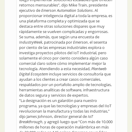
retornos mensurables”, dijo Mike Train, presidente
ejecutivo de
Emerson Automation Solutions
. Al
proporcionar inteligencia digital a toda la empresa, es
una plataforma completa y optimizada que se
destaca entre otras soluciones dispares que muy
rápidamente se vuelven complicadas y engorrosas.
Se suma, además, que según una encuesta de
IndustryWeek
, patrocinada por
Emerson
, el sesenta
por ciento de las empresas industriales explora o
investiga proyectos pilotos del IoT industrial, pero
solamente el cinco por ciento considera algún caso
comercial claro sobre cómo implementar mejor la
tecnología. Atendiendo a esta necesidad,
Plantweb
Digital Ecosystem
incluye servicios de consultoría que
ayudan a los clientes a crear casos comerciales,
respaldados por un portafolio amplio de tecnologías,
herramientas analíticas de software, infraestructura
de datos segura y servicios de expertos.
“La designación es un galardón para nuestro
programa, ya que las tecnologías y empresas del IIoT
revolucionan la manufactura y todas las industrias,”
dijo James Johnson, director general de
IoT
Breakthrough
, y agregó luego que “Con más de 10.000
millones de horas de operación inalámbrica en más