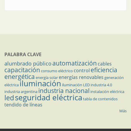
PALABRA CLAVE
automatización
alumbrado público
cables
capacitación
eficiencia
control
consumo eléctrico
energética
energías renovables
energía solar
generación
iluminación
eléctrica
iluminación LED
industria 4.0
industria nacional
industria argentina
instalación eléctrica
seguridad eléctrica
led
tabla de contenidos
tendido de líneas
Más