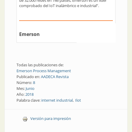
de 32.000 redes en 146 países, Emerson es un líder
comprobado del IoT inalámbrico e industrial”.
Emerson
Todas las publicaciones de:
Emerson Process Management
Publicado en:
AADECA Revista
Número:
8
Mes:
Junio
Año:
2018
Palabra clave:
internet industrial
Ilot
Versión para impresión