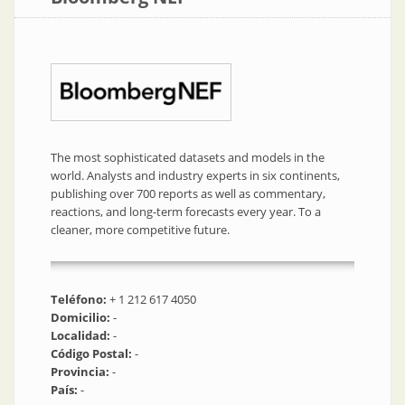
The most sophisticated datasets and models in the
world. Analysts and industry experts in six continents,
publishing over 700 reports as well as commentary,
reactions, and long-term forecasts every year. To a
cleaner, more competitive future.
Teléfono:
+ 1 212 617 4050
Domicilio:
-
Localidad:
-
Código Postal:
-
Provincia:
-
País:
-